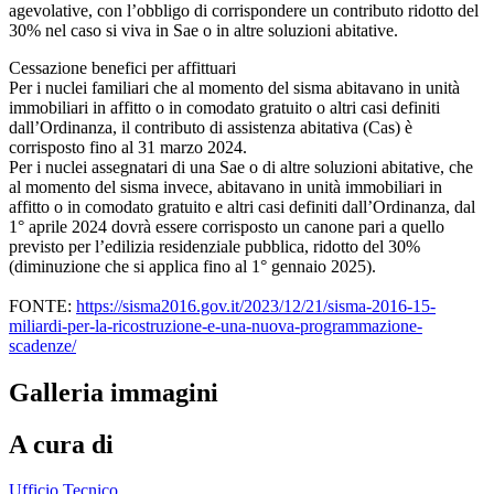
agevolative, con l’obbligo di corrispondere un contributo ridotto del
30% nel caso si viva in Sae o in altre soluzioni abitative.
Cessazione benefici per affittuari
Per i nuclei familiari che al momento del sisma abitavano in unità
immobiliari in affitto o in comodato gratuito o altri casi definiti
dall’Ordinanza, il contributo di assistenza abitativa (Cas) è
corrisposto fino al 31 marzo 2024.
Per i nuclei assegnatari di una Sae o di altre soluzioni abitative, che
al momento del sisma invece, abitavano in unità immobiliari in
affitto o in comodato gratuito e altri casi definiti dall’Ordinanza, dal
1° aprile 2024 dovrà essere corrisposto un canone pari a quello
previsto per l’edilizia residenziale pubblica, ridotto del 30%
(diminuzione che si applica fino al 1° gennaio 2025).
FONTE:
https://sisma2016.gov.it/2023/12/21/sisma-2016-15-
miliardi-per-la-ricostruzione-e-una-nuova-programmazione-
scadenze/
Galleria immagini
A cura di
Ufficio Tecnico