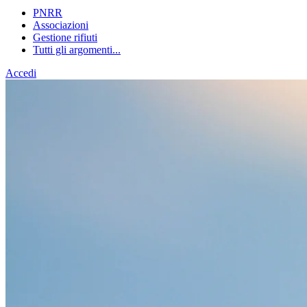
PNRR
Associazioni
Gestione rifiuti
Tutti gli argomenti...
Accedi